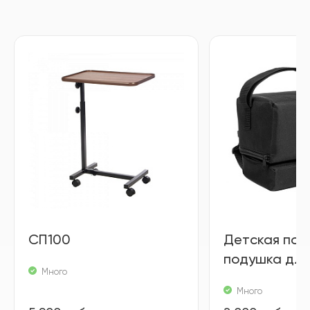
СП100
Детская под
подушка для
Много
Много