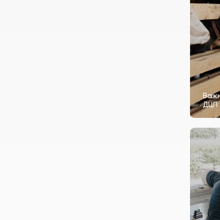
Важн
ДЦП