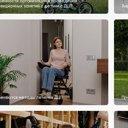
енности организации в проведении
екционных занятий с детьми с ДЦП
Хи
меняются методы лечения ДЦП
Пр