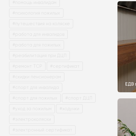
#помощь инвалидам
#психология пожилых
#путешествия на коляске
#работа для инвалидов
#работа для пожилых
#реабилитация при ДЦП
#ремонт ТСР
#сертификат
#скидки пенсионерам
ЕДВ 
#спорт для инвалида
#спорт для пожилых
#спорт ДЦП
#уход за пожилым
#ходунки
#электроколяски
#электронный сертификат