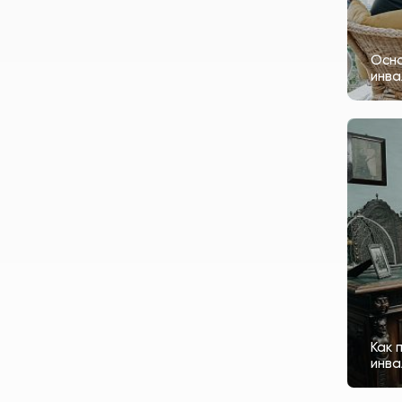
Осно
инва
Как 
инв