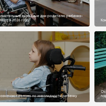
лнительные выходные дни родителю ребенка-
лида в 2026 году
Ка
Ос
назначают пенсию по инвалидности ребенку
па