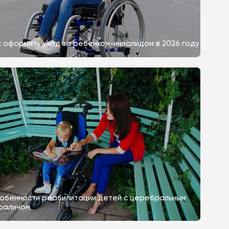
к оформить уход за ребенком-инвалидом в 2026 году
обенности реабилитации детей с церебральным
раличом