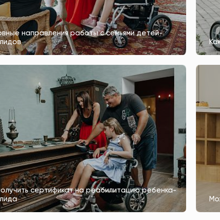
вные направления работы с семьями детей-
лидов
Ка
получить сертификат на реабилитацию ребенка-
алида
Мо