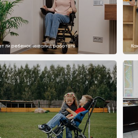
т ли ребенок-инвалид работать
Ка