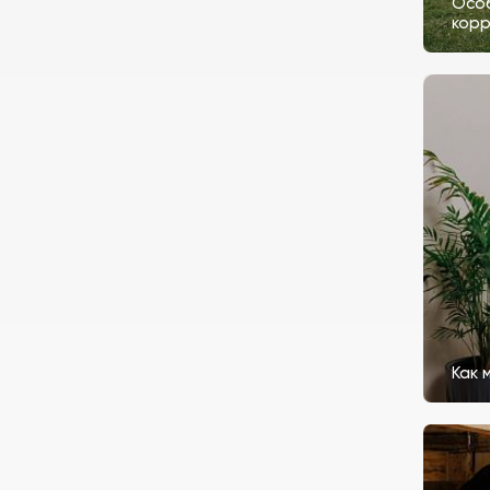
Особ
корр
Как 