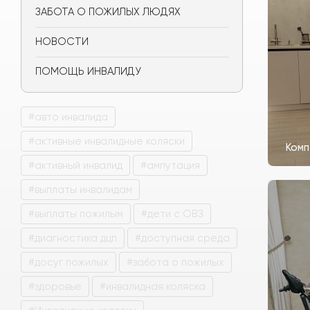
ЗАБОТА О ПОЖИЛЫХ ЛЮДЯХ
НОВОСТИ
ПОМОЩЬ ИНВАЛИДУ
#авто инвалида
#активные инвалидные коляски
Комп
#активный инвалид
#ампутация
#выплаты инвалидам
#выплаты пожилым
#дети с ОВЗ
#диагностика дцп
#доступная среда
#досуг пожилых
#забота о пожилых
#здоровье
#инвалидная коляска