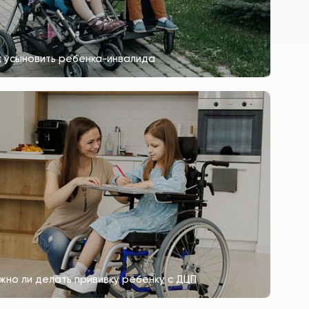
к усыновить ребенка-инвалида
жно ли делать прививку ребенку с ДЦП