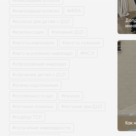
#Инвалидные коляски
#инвалидные коляски
#ИПРА
Допо
#коляски для детей с ДЦП
инва
#компенсация
#лечение ДЦП
#льготы инвалидам
#льготы пожилым
#льготы ребенка-инвалида
#МСЭ
#образование инвалида
#обучение детей с ДЦП
#опека над пожилым
#особенности дцп
#пенсия
#питание пожилых
#питание при ДЦП
#подбор ТСР
Как 
#получение инвалидности