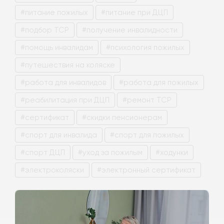
#питание пожилых
#питание при ДЦП
#подбор ТСР
#получение инвалидности
#помощь инвалидам
#психология пожилых
#путешествия на коляске
#работа для инвалидов
#работа для пожилых
#реабилитация при ДЦП
#ремонт ТСР
#сертификат
#скидки пенсионерам
#спорт для инвалида
#спорт для пожилых
#спорт ДЦП
#уход за пожилым
#ходунки
#электроколяски
#электронный сертификат