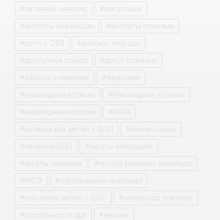
#активный инвалид
#ампутация
#выплаты инвалидам
#выплаты пожилым
#дети с ОВЗ
#диагностика дцп
#доступная среда
#досуг пожилых
#забота о пожилых
#здоровье
#инвалидная коляска
#Инвалидные коляски
#инвалидные коляски
#ИПРА
#коляски для детей с ДЦП
#компенсация
#лечение ДЦП
#льготы инвалидам
#льготы пожилым
#льготы ребенка-инвалида
#МСЭ
#образование инвалида
#обучение детей с ДЦП
#опека над пожилым
#особенности дцп
#пенсия