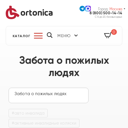
Город:
Москва
8 (800) 500-14-14
С 8 до 20, без выходных
0
МЕНЮ
КАТАЛОГ
Забота о пожилых
людях
Забота о пожилых людях
Дети с особыми потребностями
#авто инвалида
Новости
#активные инвалидные коляски
Помощь инвалиду