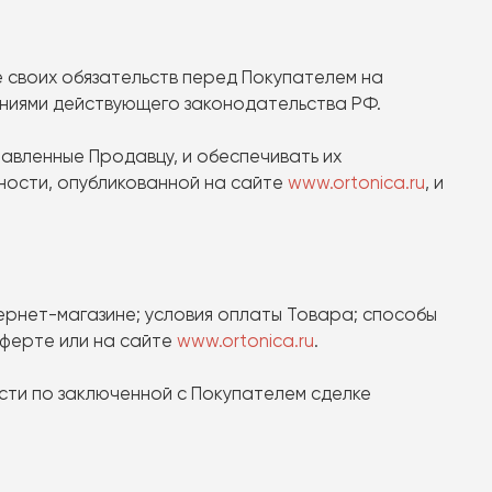
е своих обязательств перед Покупателем на
аниями действующего законодательства РФ.
тавленные Продавцу, и обеспечивать их
ности, опубликованной на сайте
www.ortonica.ru
, и
нтернет-магазине; условия оплаты Товара; способы
оферте или на сайте
www.ortonica.ru
.
ости по заключенной с Покупателем сделке