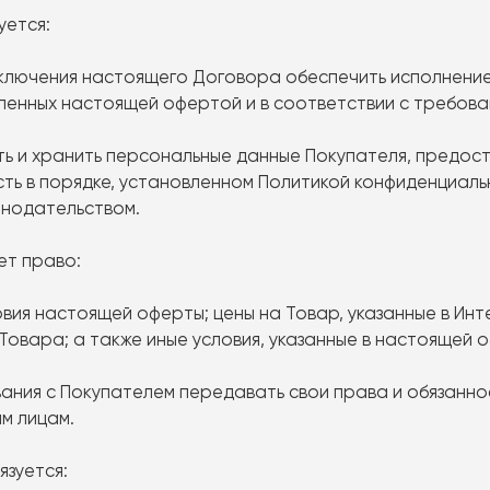
уется:
 заключения настоящего Договора обеспечить исполнени
вленных настоящей офертой и в соответствии с требов
ать и хранить персональные данные Покупателя, предос
ть в порядке, установленном Политикой конфиденциаль
онодательством.
ет право:
словия настоящей оферты; цены на Товар, указанные в И
Товара; а также иные условия, указанные в настоящей 
ования с Покупателем передавать свои права и обязанн
м лицам.
язуется: