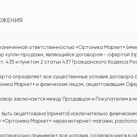
ЛОЖЕНИЯ
ограниченной ответственностью «Ортоника Маркет» (им
р купли-продажи, являющийся договором - офертой (пр
т. 435 и пунктом 2 статьи 437 Гражданского Кодекса Ро
ферта определяет все существенные условия договора
ика Маркет» и физическим лицом, акцептовавшим Офе
оговор заключается между Продавцом и Покупателем в м
т быть акцептована (принята) исключительно физически
«Ортоника Маркет» через интернет-магазин, располо
езоговорочно принимает все условия, содержащиеся в офе