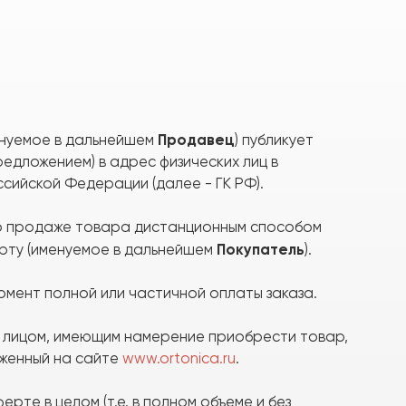
Продавец
енуемое в дальнейшем
) публикует
едложением) в адрес физических лиц в
ссийской Федерации (далее - ГК РФ).
 о продаже товара дистанционным способом
Покупатель
рту (именуемое в дальнейшем
).
омент полной или частичной оплаты заказа.
м лицом, имеющим намерение приобрести товар,
женный на сайте
www.ortonica.ru
.
рте в целом (т.е. в полном объеме и без