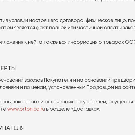
нятия условий настоящего договора, физическое лицо, 
ептом является факт полной или частичной оплаты зака
 приложения к ней, а также вся информация о товарах О
ФЕРТЫ
а основании заказов Покупателя и на основании предва
словиями и по ценам, установленным Продавцом на сай
аров, заказанных и оплаченных Покупателем, осуществл
йте
www.ortonica.ru
в разделе «Доставка».
КУПАТЕЛЯ