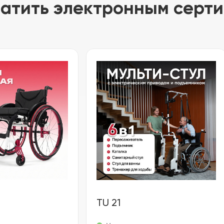
латить электронным серт
TU 21