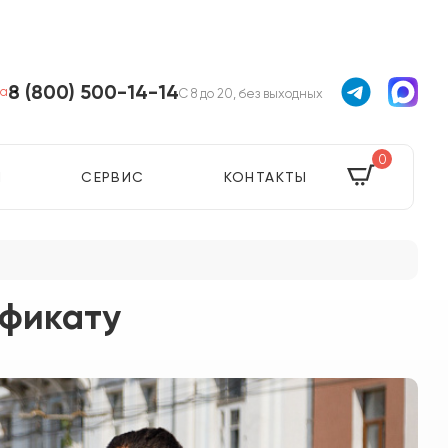
8 (800) 500-14-14
ва
С 8 до 20, без выходных
0
Я
СЕРВИС
КОНТАКТЫ
ификату