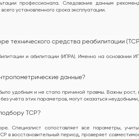
льтации профессионала. Следование данным рекоменд
 всего установленного срока эксплуатации.
оре технического средства реабилитации (ТСР
илитации и абилитации (ИПРА). Именно на основании И
антропометрические данные?
ыло удобным и не стало причиной травмы. Важны рост, в
без учёта этих параметров, могут оказаться неудобными,
 подбору ТСР?
оре. Специалист сопоставляет все параметры, учиты
ТСР в восстановительный период, проверяет совместимо