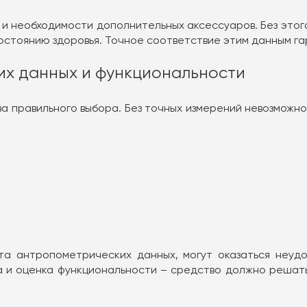
 и необходимости дополнительных аксессуаров. Без это
остоянию здоровья. Точное соответствие этим данным г
их данных и функциональности
а правильного выбора. Без точных измерений невозможн
ета антропометрических данных, могут оказаться неуд
а и оценка функциональности – средство должно решат