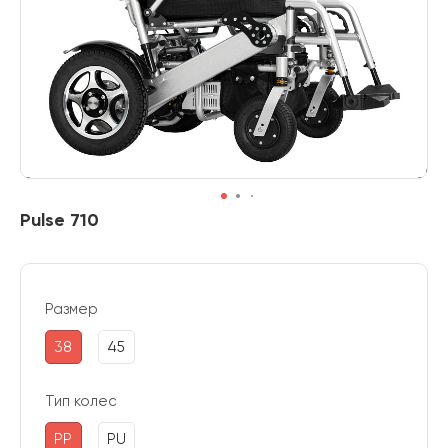
Pulse 710
Размер
38
45
Тип колес
PP
PU