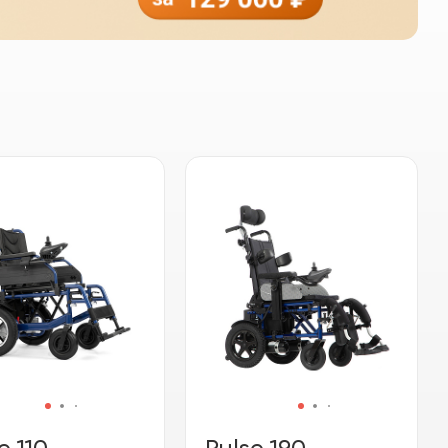
e 110
Pulse 190