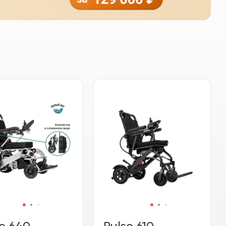
e 640
Pulse 610