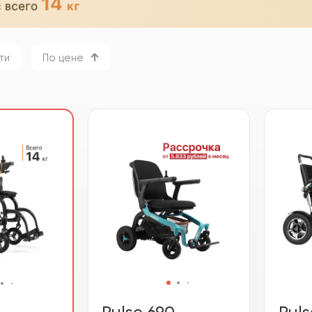
ти
По цене
Pulse 690
Puls