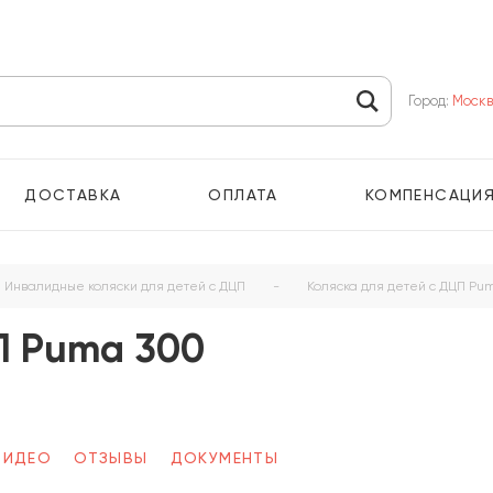
Город:
Моск
ДОСТАВКА
ОПЛАТА
КОМПЕНСАЦИ
Инвалидные коляски для детей с ДЦП
-
Коляска для детей с ДЦП Pu
П Puma 300
ВИДЕО
ОТЗЫВЫ
ДОКУМЕНТЫ