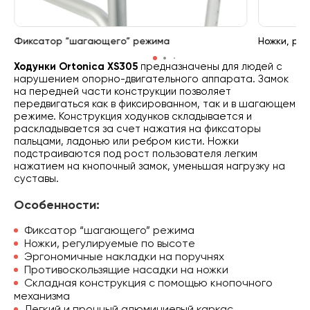
Фиксатор “шагающего” режима
Ножки, ре
Ходунки Ortonica XS305
предназначены для людей с
нарушением опорно-двигательного аппарата. Замок
на передней части конструкции позволяет
передвигаться как в фиксированном, так и в шагающем
режиме. Конструкция ходунков складывается и
раскладывается за счет нажатия на фиксаторы
пальцами, ладонью или ребром кисти. Ножки
подстраиваются под рост пользователя легким
нажатием на кнопочный замок, уменьшая нагрузку на
суставы.
Особенности:
Фиксатор “шагающего” режима
Ножки, регулируемые по высоте
Эргономичные накладки на поручнях
Противоскользящие насадки на ножки
Складная конструкция с помощью кнопочного
механизма
Легкий и прочный алюминиевый каркас