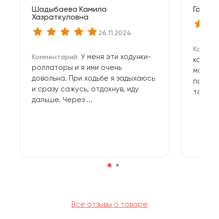
Шадыбаева Камила
Галина
Хазраткуловна
26.11.2024
Коммен
У меня эти ходунки-
Комментарий:
команд
роллаторы и я ими очень
магази
довольна. При ходьбе я задыхаюсь
помощь
и сразу сажусь, отдохнув, иду
товара
дальше. Через ...
Все отзывы о товаре