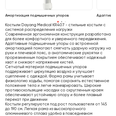
Амортизация подмышечных упоров
Адаптивны
Костыли Dayang Medical KR407
- стильные костыли с
системой распределения нагрузки
Современная эргономичная конструкция разработана
для более комфортного и уверенного передвижения.
Адаптивные подмышечные упоры со встроенной
амортизацией помогают смягчать ударную нагрузку на
руки и плечевой пояс, а анатомические рукоятки с
прорезиненным покрытием обеспечивают надежный
хват и снижают напряжение кистей.
Сетчатый материал подмышечных упоров
поддерживает циркуляцию воздуха и улучшает
сцепление с одеждой. Форма рамы учитывает
физиологию ходьбы, помогая сохранять естественное
положение тела и легче маневрировать. Широкие
противоскользящие насадки со скругленным краем
обеспечивают устойчивую опору и более плавный
перекат при движении
Костыли регулируются под рост пользователя от 145
до 190 см. Легкая рама из высокопрочного
алюминиевого сплава удобна в повседневном