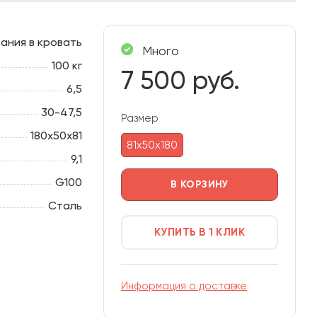
ания в кровать
Много
100 кг
7 500 руб.
6,5
30-47,5
Размер
180х50х81
81х50х180
9,1
G100
В КОРЗИНУ
Сталь
КУПИТЬ В 1 КЛИК
Информация о доставке