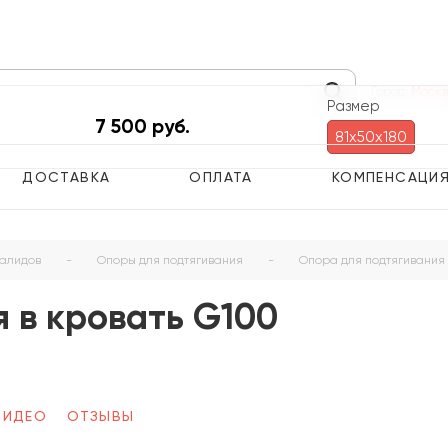
Город:
Моск
Размер
7 500 руб.
81х50х180
ДОСТАВКА
ОПЛАТА
КОМПЕНСАЦИ
валидов
-
Опоры для подтягивания
-
Опора для подтягивания 
 в кровать G100
ВИДЕО
ОТЗЫВЫ