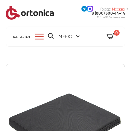
Город:
Москва
8 (800) 500-14-14
С 8 до 20, без выходных
0
МЕНЮ
КАТАЛОГ