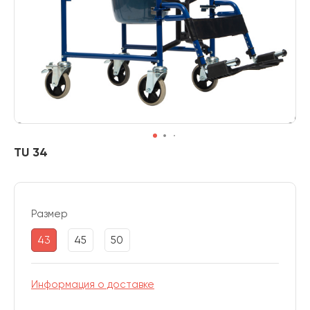
TU 34
Размер
43
45
50
Информация о доставке