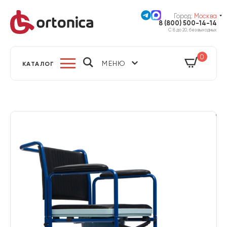
Город:
Москва
8 (800) 500-14-14
С 8 до 20, без выходных
0
МЕНЮ
КАТАЛОГ