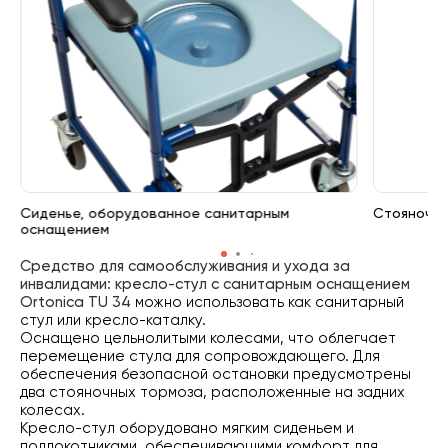
Сиденье, оборудованное санитарным
Стояночны
оснащением
Средство для самообслуживания и ухода за
инвалидами: кресло-стул с санитарным оснащением
Ortonica TU 34
можно использовать как санитарный
стул или кресло-каталку.
Оснащено цельнолитыми колесами, что облегчает
перемещение стула для сопровождающего. Для
обеспечения безопасной остановки предусмотрены
два стояночных тормоза, расположенные на задних
колесах.
Кресло-стул оборудовано мягким сиденьем и
подлокотниками, обеспечивающими комфорт для