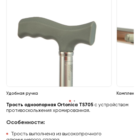
Удобная ручка
Комплекта
Трость одноопорная Ortonica TS705
с устройством
противоскольжения хромированная.
Особенности:
Трость выполнена из высокопрочного
алюминиевого сплава