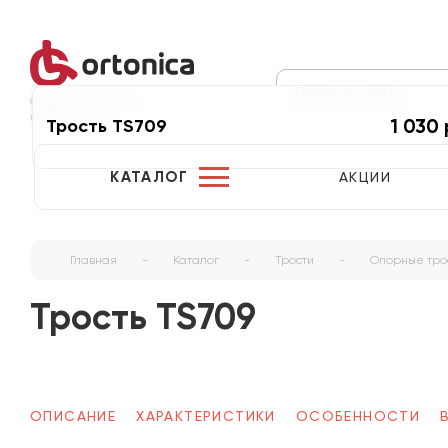
Официальный магазин
производителя
1 030 
Трость TS709
КАТАЛОГ
АКЦИИ
Главная
-
Каталог
-
Трости
-
Опорные тро
Трость TS709
ОПИСАНИЕ
ХАРАКТЕРИСТИКИ
ОСОБЕННОСТИ