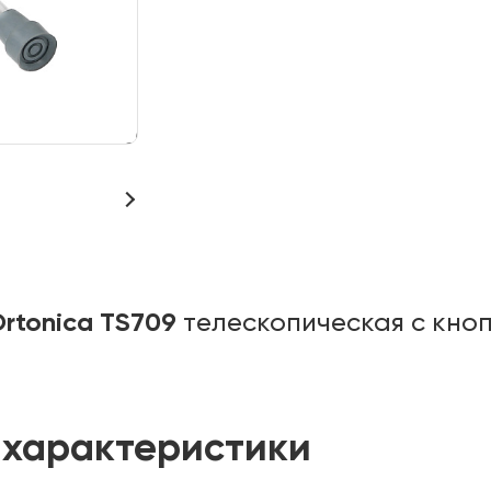
rtonica TS709
телескопическая с кно
 характеристики