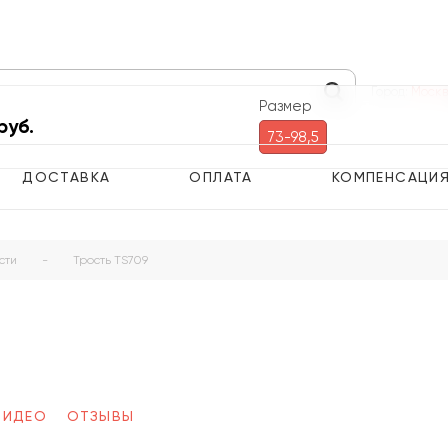
Город:
Моск
Размер
руб.
73-98,5
ДОСТАВКА
ОПЛАТА
КОМПЕНСАЦИ
сти
-
Трость TS709
ВИДЕО
ОТЗЫВЫ