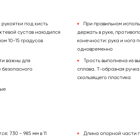
 рукоятки под кисть
При правильном исполь
октевой сустав находился
держать в руке, противо
ом 10-15 градусов
конечности: рука и нога 
одновременно
ти важны для
Трость выполнена из в
 безопасного
сплава. Т-образная ручка
скользящего пластика
вые
: 730 - 985 мм в 11
Длина опорной части п