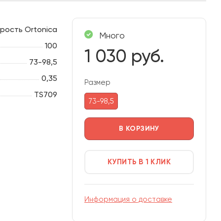
рость Ortonica
Много
100
1 030 руб.
73-98,5
0,35
Размер
TS709
73-98,5
В КОРЗИНУ
КУПИТЬ В 1 КЛИК
Информация о доставке