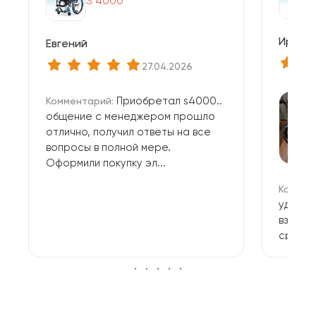
S 4000
Ирина 
Евгений
27.04.2026
Приобретал s4000..
Комментарий:
общение с менеджером прошло
отлично, получил ответы на все
вопросы в полной мере.
Оформили покупку эл...
Коммен
удобна
взяли д
сразу 
коляска