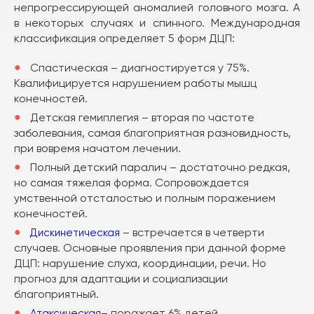
непрогрессирующей аномалией головного мозга. А
в некоторых случаях и спинного. Международная
классификация определяет 5 форм ДЦП:
Спастическая – диагностируется у 75%.
Квалифицируется нарушением работы мышц
конечностей.
Детская гемиплегия – вторая по частоте
заболевания, самая благоприятная разновидность,
при вовремя начатом лечении.
Полный детский паралич – достаточно редкая,
но самая тяжелая форма. Сопровождается
умственной отсталостью и полным поражением
конечностей.
– встречается в четверти
Дискинетическая
случаев. Основные проявления при данной форме
ДЦП: нарушение слуха, координации, речи. Но
прогноз для адаптации и социализации
благоприятный.
– поражает 6% детей.
Атаксическая