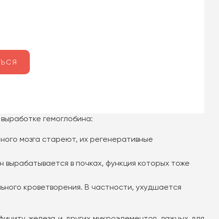
 выработке гемоглобина:
тного мозга стареют, их регенеративные
вырабатывается в почках, функция которых тоже
ьного кроветворения. В частности, ухудшается
фициту железа и других микроэлементов, важных для