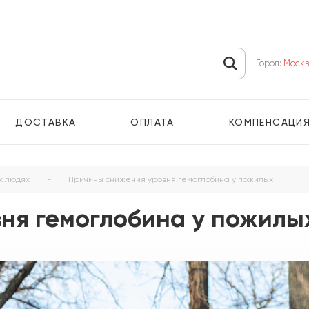
Город:
Моск
ДОСТАВКА
ОПЛАТА
КОМПЕНСАЦИ
х людях
-
Причины снижения уровня гемоглобина у пожилых
ня гемоглобина у пожилы