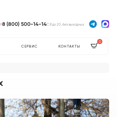
8 (800) 500-14-14
ва
С 8 до 20, без выходных
0
Я
СЕРВИС
КОНТАКТЫ
х