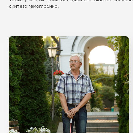
синтеза гемоглобина.