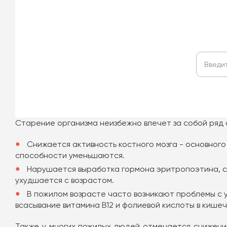
Старение организма неизбежно влечет за собой ряд 
Снижается активность костного мозга - основного
способности уменьшаются.
Нарушается выработка гормона эритропоэтина, с
ухудшается с возрастом.
В пожилом возрасте часто возникают проблемы с 
всасывание витамина В12 и фолиевой кислоты в кишеч
Также у многих пожилых людей отмечается снижение