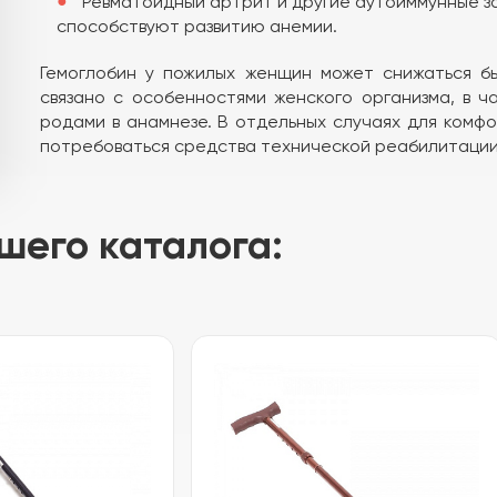
Ревматоидный артрит и другие аутоиммунные з
способствуют развитию анемии.
Гемоглобин у пожилых женщин может снижаться бы
связано с особенностями женского организма, в ч
родами в анамнезе. В отдельных случаях для комф
потребоваться средства технической реабилитации
шего каталога: