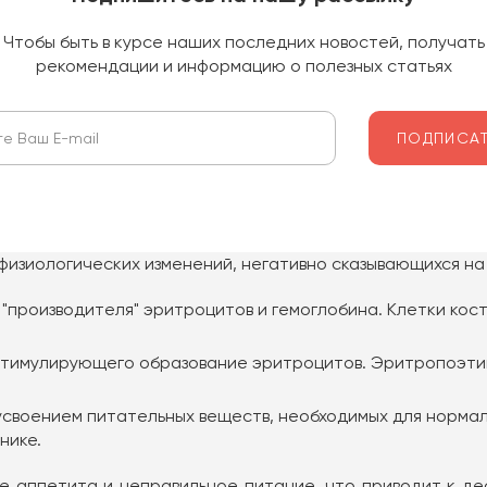
Чтобы быть в курсе наших последних новостей, получать
рекомендации и информацию о полезных статьях
физиологических изменений, негативно сказывающихся на
 "производителя" эритроцитов и гемоглобина. Клетки кос
тимулирующего образование эритроцитов. Эритропоэтин 
усвоением питательных веществ, необходимых для нормал
нике.
 аппетита и неправильное питание, что приводит к де