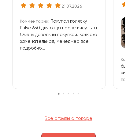
21.07.2026
Покупал коляску
Комментарий:
Pulse 650 для отца после инсульта.
Очень довольны покупкой. Коляска
замечательная, менеджер все
подробно...
Коммен
быстро
вид: с
презен
лёгкая,
Все отзывы о товаре