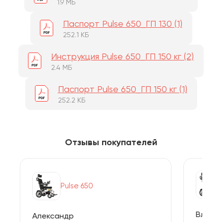
1.9 МБ
Паспорт Pulse 650_ГП 130 (1)
252.1 КБ
Инструкция Pulse 650_ГП 150 кг (2)
2.4 МБ
Паспорт Pulse 650_ГП 150 кг (1)
252.2 КБ
Отзывы покупателей
Pulse 650
Владим
Александр