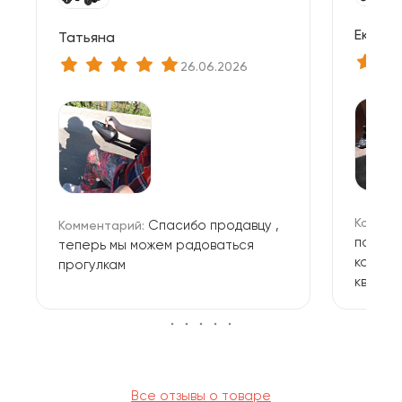
Екате
Татьяна
26.06.2026
Коммен
Спасибо продавцу ,
Комментарий:
понрав
теперь мы можем радоваться
компак
прогулкам
кварти
управл
быстрая
Все отзывы о товаре