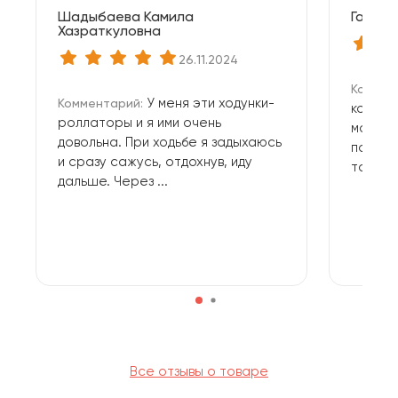
Шадыбаева Камила
Галина
Хазраткуловна
26.11.2024
Коммен
У меня эти ходунки-
Комментарий:
команд
роллаторы и я ими очень
магази
довольна. При ходьбе я задыхаюсь
помощь
и сразу сажусь, отдохнув, иду
товара
дальше. Через ...
Все отзывы о товаре