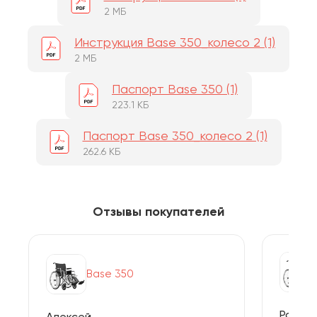
2 МБ
Инструкция Base 350_колесо 2 (1)
2 МБ
Паспорт Base 350 (1)
223.1 КБ
Паспорт Base 350_колесо 2 (1)
262.6 КБ
Отзывы покупателей
Base 350
Розали
Алексей