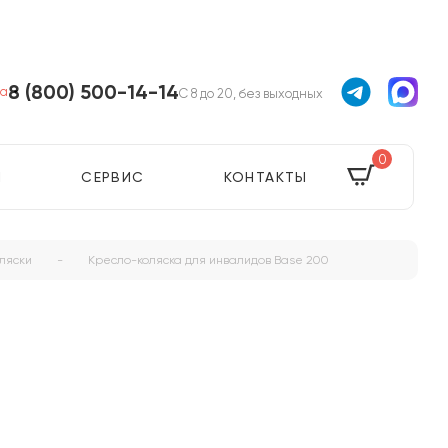
8 (800) 500-14-14
ва
С 8 до 20, без выходных
0
Я
СЕРВИС
КОНТАКТЫ
ляски
-
Кресло-коляска для инвалидов Base 200