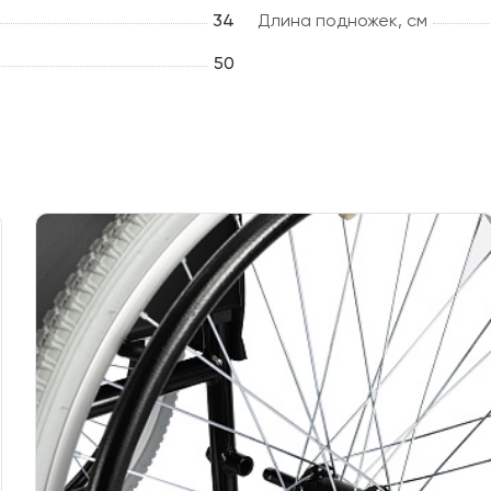
34
Длина подножек, см
50